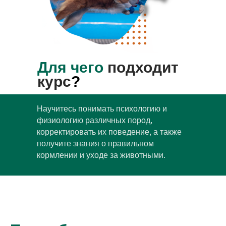
Для чего
подходит
курс
?
Научитесь понимать психологию и
физиологию различных пород,
корректировать их поведение, а также
получите знания о правильном
кормлении и уходе за животными.