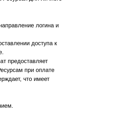
направление логина и
оставлении доступа к
е.
иат предоставляет
Ресурсам при оплате
рждает, что имеет
нием.