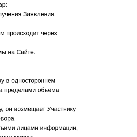
ар:
лучения Заявления.
м происходит через
ы на Сайте.
ру в одностороннем
 за пределами объёма
, он возмещает Участнику
овора.
етьими лицами информации,