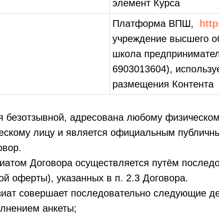
элемент Курса
Платформа ВПШ,
http
учреждение высшего о
школа предпринимател
6903013604), использ
размещения Контента
 безотзывной, адресована любому физическом
ескому лицу и является официальным публич
овор.
атом Договора осуществляется путём последо
ой оферты), указанных в п. 2.3 Договора.
иат совершает последовательно следующие де
олнением анкеты;