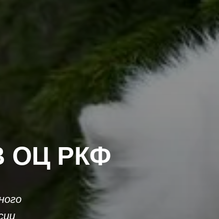
 ОЦ РКФ
ного
сии