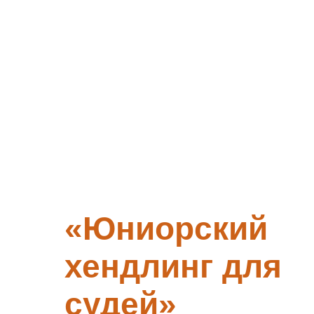
«‎Юниорский
хендлинг для
судей»