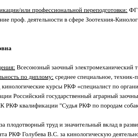
икации/или профессиональной переподготовки:
ФГБ
ние проф. деятельности в сфере Зоотехния-Кинологи
овна
дения:
Всесоюзный заочный электромеханический 
льность по диплому:
среднее специальное, техник-
:
кинологические курсы РКФ «специалист по органи
ации Российский государственный аграрный заочный
 КК РКФ квалификации "Судья РКФ по породам собак"
за плодотворный труд и значительный вклад в раз
та РКФ Голубева В.С. за кинологическую деятельно