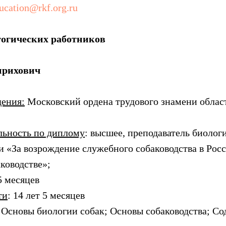
ucation@rkf.org.ru
гогических работников
нрихович
дения:
Московский ордена трудового знамени облас
льность по диплому
: высшее, преподаватель биолог
и «За возрождение служебного собаководства в Росс
ководстве»;
5 месяцев
ти
: 14 лет 5 месяцев
Основы биологии собак; Основы собаководства; Сод